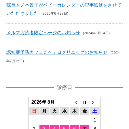
院長木ノ本景子がベビーカレンダーの記事監修をさせて
いただきました
(2025年6月27日)
メルマガ読者限定ページのお知らせ
(2024年8月14日)
認知症予防カフェ＠ヘテロクリニックのお知らせ
(2024
年7月15日)
診療日
2026年 8月
日
月
火
水
木
金
土
1
2
3
4
5
6
7
8